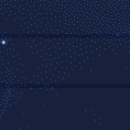
专业数据、高清视频，
雷火官网最新地址APP
与网页版为您提供
APP下载
网页版入口
为什么选择 雷火官网最新地址？
用心服务 · 细节决定体验
多元活动回馈