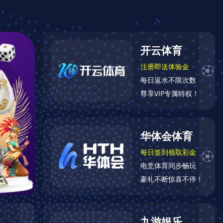
注册入口
里开始