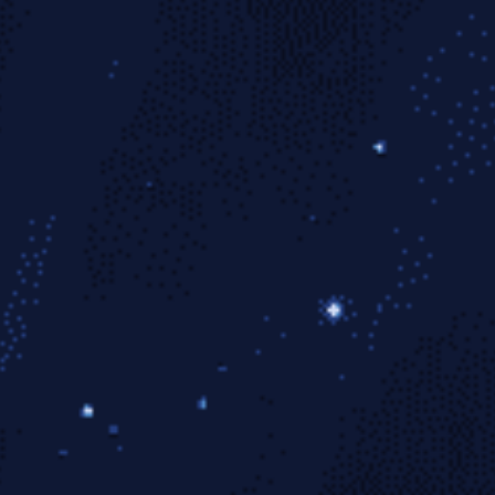
速浏览
体育赛事
包括足球、篮球、网球、羽毛球等，提供图文直播、赛程推送与