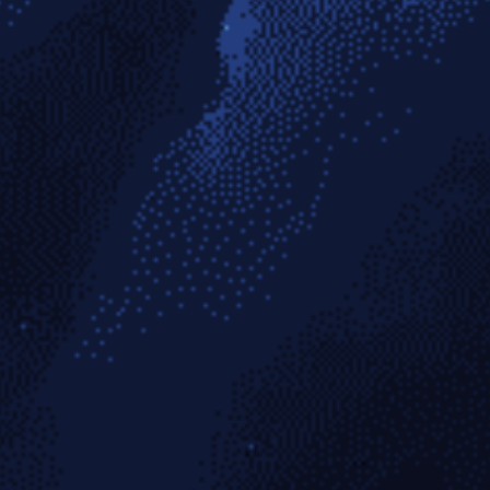
帮助与学习
更流畅。
v6.3.0：
新增“玩法教学专区
解，覆盖新老用户。
读舒适度。
v6.2.0：
帮助中心升级，分
自动切换。
v5.8.0：
用户反馈通道上线
下载官方
为移动端量身打
比分、数据看板
下载