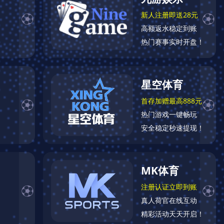
便捷的体育服务。
全年无休客服