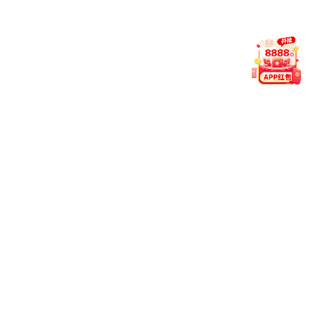
新地址用户偏好提供个性推送。
v6.2.0：
新增“热投榜”，自动聚合平台高关注赛事，便于快
速浏览。
v5.9.2：
话题聚合功能加入，集中展示当日热议赛事与趋
势。
界面与交互
v6.3.0：
全局交互动效优化，页面滚动与模块切换更流
畅。
v6.1.3：
夜间模式字体与背景对比度调整，提升阅读舒适
度。
v6.0.0：
视觉风格全面焕新，支持浅色与暗色模式自动切
换。