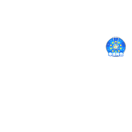
功能模块更新 · 分类查看版本
演进