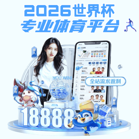
注册入口
雷火官网最新地址
——