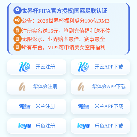
比赛数据从这里开始
覆盖实时赛事、专业数据、高清视频，
雷火官网
最新地址APP
与网页版为您提供便捷的体育服
务。
APP下载
网页版入口
为什么选择 雷火官网最新地址？
用心服务 · 细节决定体验