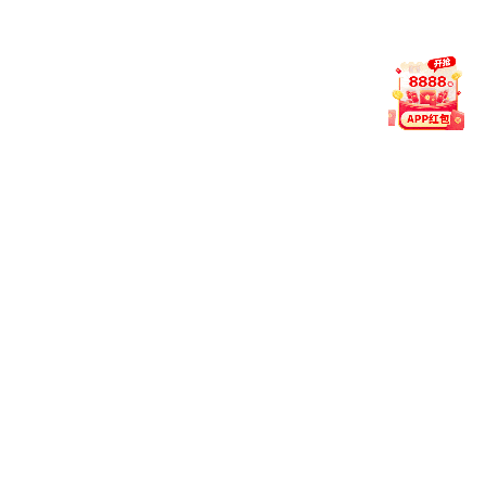
新地址用户偏好提供个性推送。
v6.2.0：
新增“热投榜”，自动聚合平台高关注赛事，便于快
速浏览。
v5.9.2：
话题聚合功能加入，集中展示当日热议赛事与趋
势。
界面与交互
v6.3.0：
全局交互动效优化，页面滚动与模块切换更流
畅。
v6.1.3：
夜间模式字体与背景对比度调整，提升阅读舒适
度。
v6.0.0：
视觉风格全面焕新，支持浅色与暗色模式自动切
换。