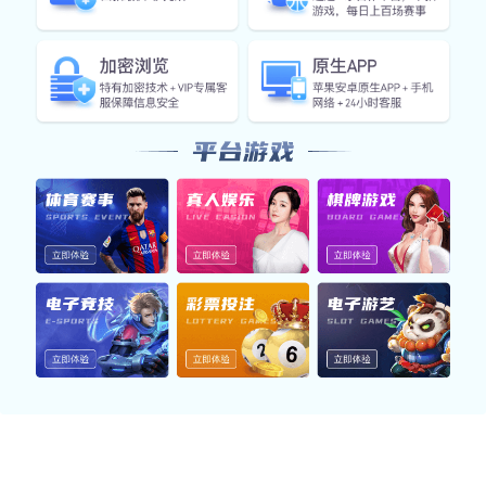
畅度，让您高效获取 雷火官方端入口-雷火
(中国) 数据资源。
互动社群生态
构建多维度互动模块，汇聚分析、评论与赛
事讨论社区，提升用户黏性与归属感。无论
新手还是资深用户，都能在 雷火官网最新地
址 找到自己的话语场。
五大功能专区标签切换