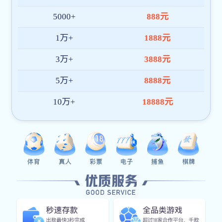
雷火官网最新地址 配备专业客服团队，全年
365 天 × 24 小时不间断在线，响应高效，
快速协助解决访问、账号、数据使用等问
题，服务可靠，沟通顺畅。
隐私与数据保护
采用多重加密策略与权限控制机制，全方位
保障用户信息与数据交互安全。雷火官网最
新地址 始终坚持以用户隐私为首要原则，守
护每一次访问。
高效系统响应
无论是赛事浏览、数据调用或内容切换，系
统响应均保持毫秒级速度，极大提升使用流