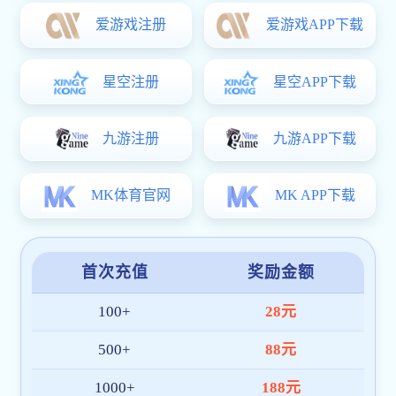
平台稳定流畅
借助全球多节点部署与智能调度机制，雷火
官网最新地址 实现高并发条件下依然保持流
畅体验。热门赛事期间依旧顺畅无阻，保障
您不错过任何精彩瞬间。
多元活动回馈
平台定期推出签到抽奖、赛事参与奖励、节
日礼包等多样化用户激励，提升参与感与平
台活跃度，打造更有温度的服务体系。
全年无休客服