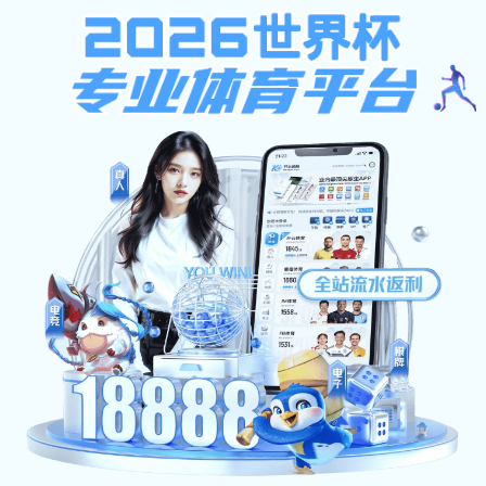
注册入口
雷火官网最新地址
——