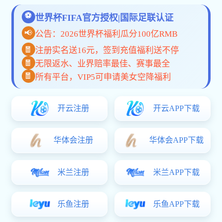
比赛数据从这里开始
覆盖实时赛事、专业数据、高清视频，
雷火官网
最新地址APP
与网页版为您提供便捷的体育服
务。
APP下载
网页版入口
为什么选择 雷火官网最新地址？
用心服务 · 细节决定体验