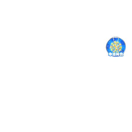
功能模块更新 · 分类查看版本
演进