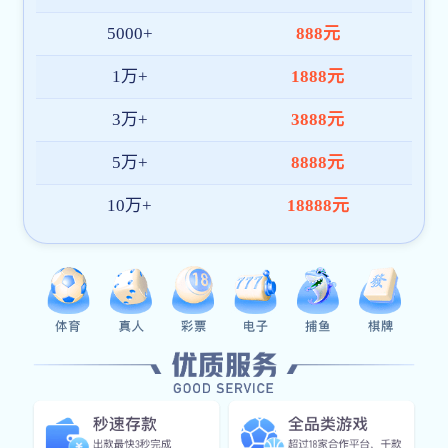
雷火官网最新地址 配备专业客服团队，全年
365 天 × 24 小时不间断在线，响应高效，
快速协助解决访问、账号、数据使用等问
题，服务可靠，沟通顺畅。
隐私与数据保护
采用多重加密策略与权限控制机制，全方位
保障用户信息与数据交互安全。雷火官网最
新地址 始终坚持以用户隐私为首要原则，守
护每一次访问。
高效系统响应
无论是赛事浏览、数据调用或内容切换，系
统响应均保持毫秒级速度，极大提升使用流