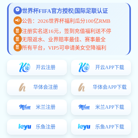
比赛数据从这里开始
覆盖实时赛事、专业数据、高清视频，
雷火官网
最新地址APP
与网页版为您提供便捷的体育服
务。
APP下载
网页版入口
为什么选择 雷火官网最新地址？
用心服务 · 细节决定体验