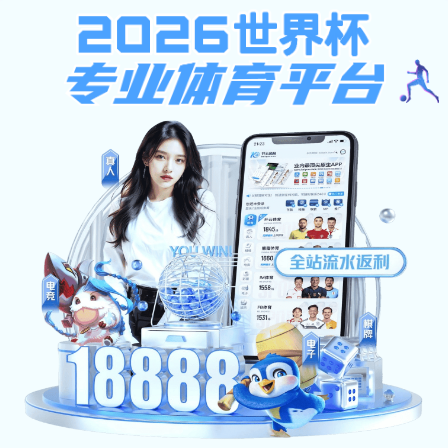
注册入口
雷火官网最新地址
——