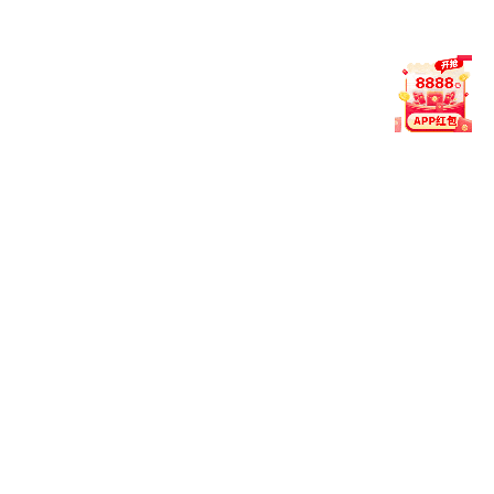
新地址用户偏好提供个性推送。
v6.2.0：
新增“热投榜”，自动聚合平台高关注赛事，便于快
速浏览。
v5.9.2：
话题聚合功能加入，集中展示当日热议赛事与趋
势。
界面与交互
v6.3.0：
全局交互动效优化，页面滚动与模块切换更流
畅。
v6.1.3：
夜间模式字体与背景对比度调整，提升阅读舒适
度。
v6.0.0：
视觉风格全面焕新，支持浅色与暗色模式自动切
换。