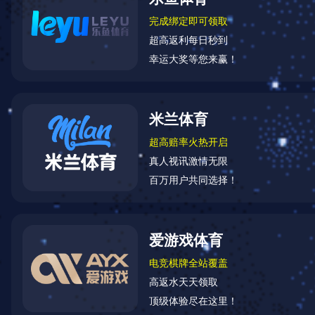
覆盖实时赛事、
平台稳定流畅