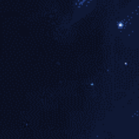
我们从
账户系统
v6.3.0：
支持多端登录状态统一，收藏、等级、浏
v6.2.0：
成长体系升级，等级进度清晰展示，提升
v6.0.0：
账户管理界面重构，操作更清晰，核心功