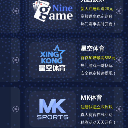
便捷的体育服务。
全年无休客服