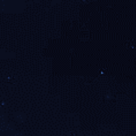
响应快速
输，隐私守护
droid 全平台兼容
表同步展示
网页版入口
与深度解读