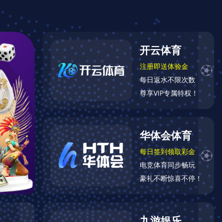
注册入口
里开始