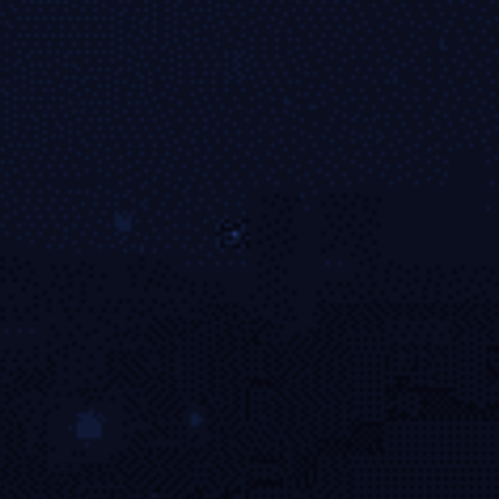
森身高受限却展现强硬表现魔
小杨哥真给了哈登团队报
对此...
主欲邀其...
业篮球的舞台上，身高往往被视为
近年来，随着短视频和直播平
运动员优劣的重要因素之一...
发展，许多博主逐渐成为了网络红
-08-05
查看详情
2026-08-04