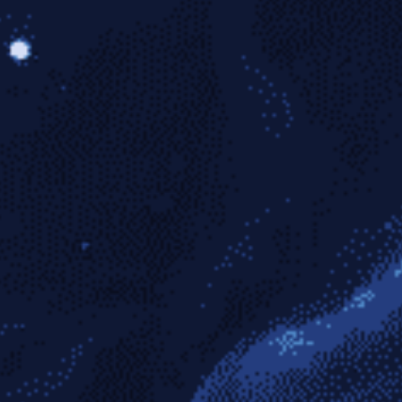
功能模块更新 · 分类查看版本演
功能角度归纳最近多个版本的主要更新内容，便于你快速了解优
赛事推荐
览数据实时同步。
v6.3.0：
基于行为模式的推
性推送。
用户参与积极性。
v6.2.0：
新增“热投榜”，
能一键直达。
v5.9.2：
话题聚合功能加入