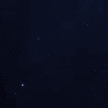
詹姆斯鼓励选秀球员：首轮落选也
布伦
能逆袭成功...
术师
在篮球的世界里，选秀是进入职业生涯
在职
的重要途径，然而并不是所有优秀...
决定
2026-08-06
查看详情
2026