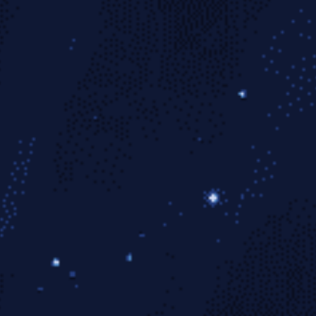
速浏览
体育赛事
包括足球、篮球、网球、羽毛球等，提供图文直播、赛程推送与