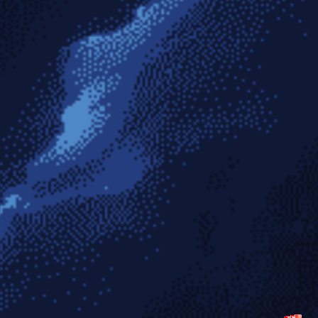
进
化方向。
荐系统上线，结合雷火官网最新地址用户偏好提供个
自动聚合平台高关注赛事，便于快速浏览。
，集中展示当日热议赛事与趋势。