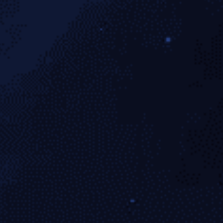
极速通道，
数据加密传
iOS / An
实时数据图
下载 App
体育推荐 · 精选资讯
最新地址每日推荐热门看点，汇聚雷火官方端入口-雷火(中国)的最新报道