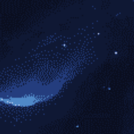
界面与交互
v6.3.0：
全局交互动效优化，页面滚动与模块切换
v6.1.3：
夜间模式字体与背景对比度调整，提升阅
v6.0.0：
视觉风格全面焕新，支持浅色与暗色模式
扫码立即