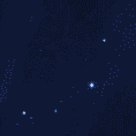
速浏览
体育赛事
包括足球、篮球、网球、羽毛球等，提供图文直播、赛程推送与