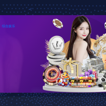
App下载
公司介绍
体育报道
官网最新地址
—— 比赛数据从这