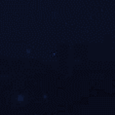
斯鼓励选秀球员：首轮落选也
布伦森身高受限却展现强
袭成功...
术师对此...
球的世界里，选秀是进入职业生涯
在职业篮球的舞台上，身高往
要途径，然而并不是所有优秀...
决定运动员优劣的重要因素之一.
-08-06
查看详情
2026-08-05