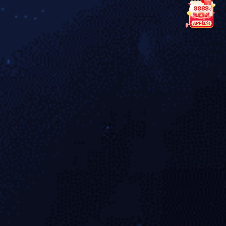
”，支持雷火官方端入口-雷火(中国)语音与字幕讲
类更清晰，常见问题支持搜索直达。
，支持建议提交与分类响应。
APP，随时掌握赛事
造，雷火官网最新地址 App 提供高清直播、实时
及安全服务，助您畅享专业体育内容。