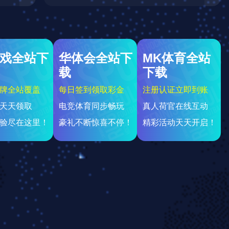
雷火官网最新地址 配备专业客服团
队，全年 365 天 × 24 小时不间断在
线，响应高效，快速协助解决访问、
账号、数据使用等问题，服务可靠，
沟通顺畅。
互动社群生态
构建多维度互动模块，汇聚分析、评
论与赛事讨论社区，提升用户黏性与
归属感。无论新手还是资深用户，都
能在 雷火官网最新地址 找到自己的话
语场。