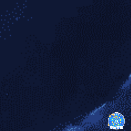
多端互动
战术演练
电竞数据
资讯中心
历史回放，带来沉浸式观赛体