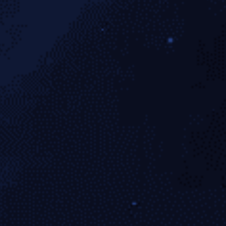
极速通道，
数据加密传
iOS / An
实时数据图
下载 App
体育推荐 · 精选资讯
最新地址每日推荐热门看点，汇聚雷火官方端入口-雷火(中国)的最新报道