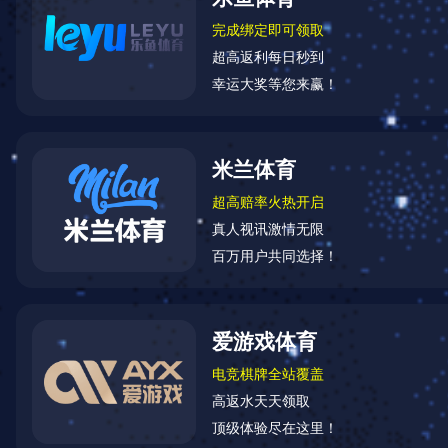
覆盖实时赛事、
平台稳定流畅