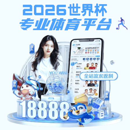
注册入口
雷火官网最新地址
——