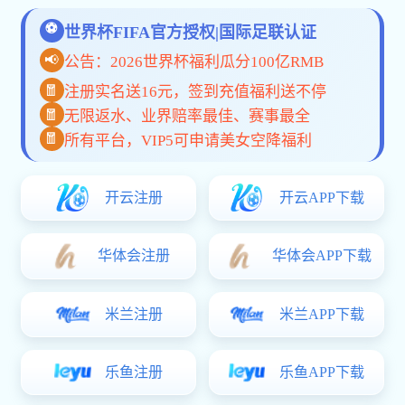
比赛数据从这里开始
覆盖实时赛事、专业数据、高清视频，
雷火官网
最新地址APP
与网页版为您提供便捷的体育服
务。
APP下载
网页版入口
为什么选择 雷火官网最新地址？
用心服务 · 细节决定体验