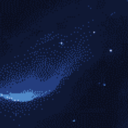
界面与交互
v6.3.0：
全局交互动效优化，页面滚动与模块切换
v6.1.3：
夜间模式字体与背景对比度调整，提升阅
v6.0.0：
视觉风格全面焕新，支持浅色与暗色模式
扫码立即