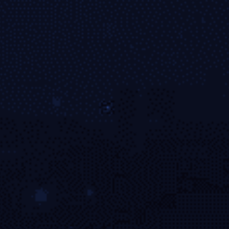
届新秀季后赛总得分榜卡斯尔独
詹姆斯鼓励选秀球员：首
头谢...
能逆袭成功...
024年的NBA季后赛中，24届新秀展
在篮球的世界里，选秀是进入
了惊人的实力与潜力，特别是...
的重要途径，然而并不是所有优秀
-08-07
查看详情
2026-08-06