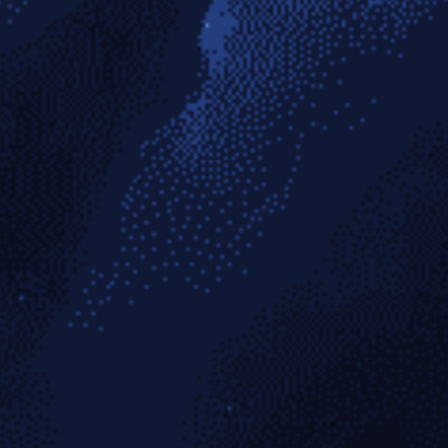
帮助与学习
更流畅。
v6.3.0：
新增“玩法教学专区
解，覆盖新老用户。
读舒适度。
v6.2.0：
帮助中心升级，分
自动切换。
v5.8.0：
用户反馈通道上线
下载官方
为移动端量身打
比分、数据看板
下载