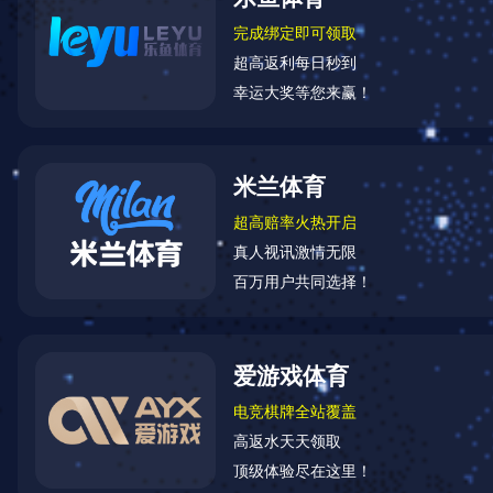
覆盖实时赛事、
平台稳定流畅