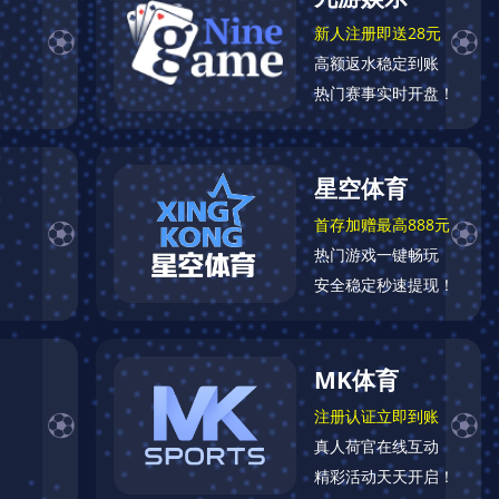
便捷的体育服务。
全年无休客服