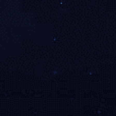
轮落选也
布伦森身高受限却展现强硬表现魔
小杨
术师对此...
主欲邀
职业生涯
在职业篮球的舞台上，身高往往被视为
近年
...
决定运动员优劣的重要因素之一...
发展，
查看详情
2026-08-05
查看详情
2026-