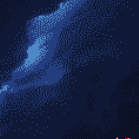
进
化方向。
荐系统上线，结合雷火官网最新地址用户偏好提供个
自动聚合平台高关注赛事，便于快速浏览。
，集中展示当日热议赛事与趋势。