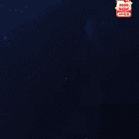
”，支持雷火官方端入口-雷火(中国)语音与字幕讲
类更清晰，常见问题支持搜索直达。
，支持建议提交与分类响应。
APP，随时掌握赛事
造，雷火官网最新地址 App 提供高清直播、实时
及安全服务，助您畅享专业体育内容。