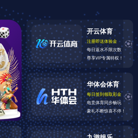
注册入口
里开始