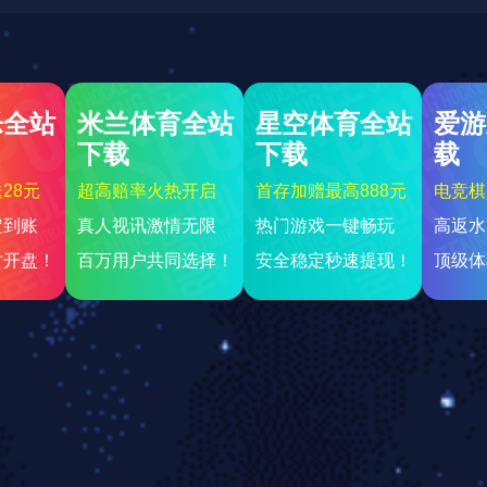
平台定期推出签到抽奖、赛事参与奖
励、节日礼包等多样化用户激励，提
升参与感与平台活跃度，打造更有温
度的服务体系。
高效系统响应
无论是赛事浏览、数据调用或内容切
换，系统响应均保持毫秒级速度，极
大提升使用流畅度，让您高效获取 雷
火官方端入口-雷火(中国) 数据资源。