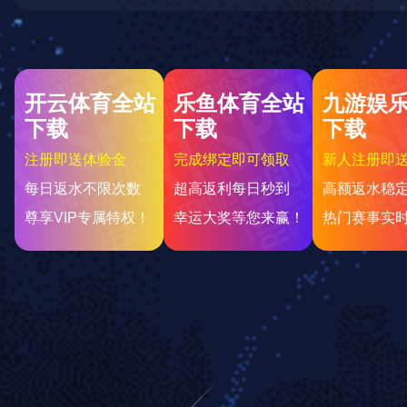
借助全球多节点部署与智能调度机
制，雷火官网最新地址 实现高并发条
件下依然保持流畅体验。热门赛事期
间依旧顺畅无阻，保障您不错过任何
精彩瞬间。
隐私与数据保护
采用多重加密策略与权限控制机制，
全方位保障用户信息与数据交互安
全。雷火官网最新地址 始终坚持以用
户隐私为首要原则，守护每一次访
问。