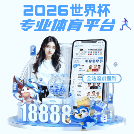
注册入口
雷火官网最新地址
——