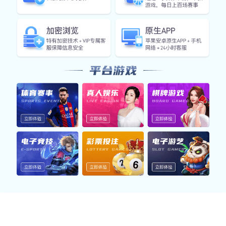
畅度，让您高效获取 雷火官方端入口-雷火
(中国) 数据资源。
互动社群生态
构建多维度互动模块，汇聚分析、评论与赛
事讨论社区，提升用户黏性与归属感。无论
新手还是资深用户，都能在 雷火官网最新地
址 找到自己的话语场。
五大功能专区标签切换