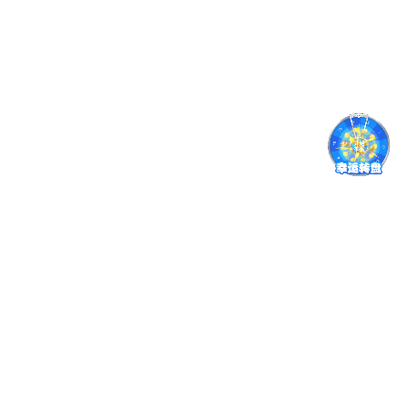
功能模块更新 · 分类查看版本
演进