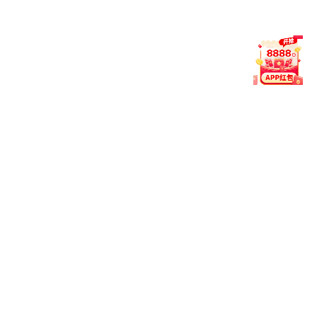
新地址用户偏好提供个性推送。
v6.2.0：
新增“热投榜”，自动聚合平台高关注赛事，便于快
速浏览。
v5.9.2：
话题聚合功能加入，集中展示当日热议赛事与趋
势。
界面与交互
v6.3.0：
全局交互动效优化，页面滚动与模块切换更流
畅。
v6.1.3：
夜间模式字体与背景对比度调整，提升阅读舒适
度。
v6.0.0：
视觉风格全面焕新，支持浅色与暗色模式自动切
换。