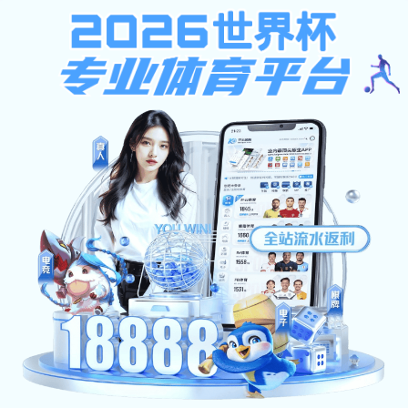
注册入口
雷火官网最新地址
——