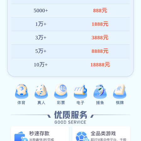
雷火官网最新地址 配备专业客服团队，全年
365 天 × 24 小时不间断在线，响应高效，
快速协助解决访问、账号、数据使用等问
题，服务可靠，沟通顺畅。
隐私与数据保护
采用多重加密策略与权限控制机制，全方位
保障用户信息与数据交互安全。雷火官网最
新地址 始终坚持以用户隐私为首要原则，守
护每一次访问。
高效系统响应
无论是赛事浏览、数据调用或内容切换，系
统响应均保持毫秒级速度，极大提升使用流