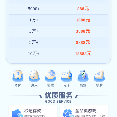
雷火官网最新地址 配备专业客服团队，全年
365 天 × 24 小时不间断在线，响应高效，
快速协助解决访问、账号、数据使用等问
题，服务可靠，沟通顺畅。
隐私与数据保护
采用多重加密策略与权限控制机制，全方位
保障用户信息与数据交互安全。雷火官网最
新地址 始终坚持以用户隐私为首要原则，守
护每一次访问。
高效系统响应
无论是赛事浏览、数据调用或内容切换，系
统响应均保持毫秒级速度，极大提升使用流