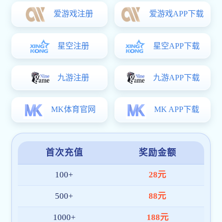
平台稳定流畅
借助全球多节点部署与智能调度机制，雷火
官网最新地址 实现高并发条件下依然保持流
畅体验。热门赛事期间依旧顺畅无阻，保障
您不错过任何精彩瞬间。
多元活动回馈
平台定期推出签到抽奖、赛事参与奖励、节
日礼包等多样化用户激励，提升参与感与平
台活跃度，打造更有温度的服务体系。
全年无休客服