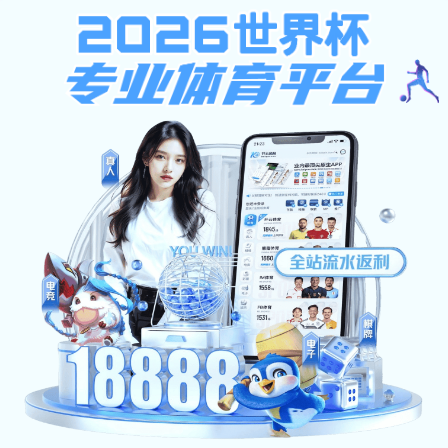
注册入口
雷火官网最新地址
——