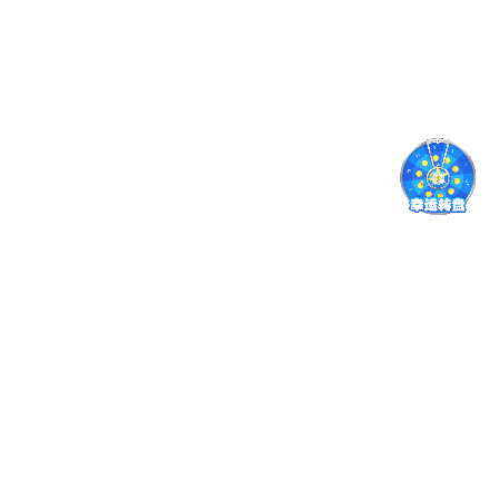
功能模块更新 · 分类查看版本
演进