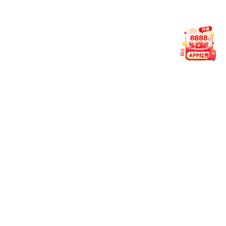
新地址用户偏好提供个性推送。
v6.2.0：
新增“热投榜”，自动聚合平台高关注赛事，便于快
速浏览。
v5.9.2：
话题聚合功能加入，集中展示当日热议赛事与趋
势。
界面与交互
v6.3.0：
全局交互动效优化，页面滚动与模块切换更流
畅。
v6.1.3：
夜间模式字体与背景对比度调整，提升阅读舒适
度。
v6.0.0：
视觉风格全面焕新，支持浅色与暗色模式自动切
换。