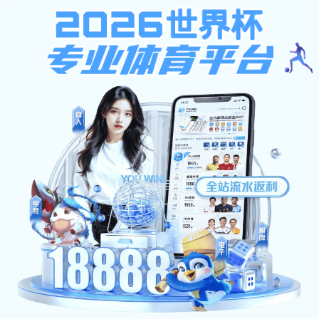
注册入口
雷火官网最新地址
——