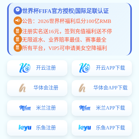
比赛数据从这里开始
覆盖实时赛事、专业数据、高清视频，
雷火官网
最新地址APP
与网页版为您提供便捷的体育服
务。
APP下载
网页版入口
为什么选择 雷火官网最新地址？
用心服务 · 细节决定体验