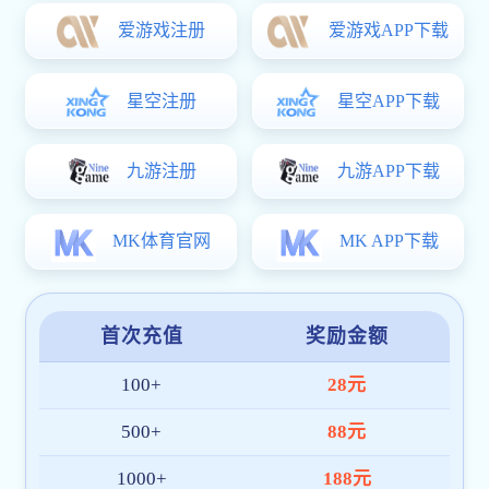
平台稳定流畅
借助全球多节点部署与智能调度机制，雷火
官网最新地址 实现高并发条件下依然保持流
畅体验。热门赛事期间依旧顺畅无阻，保障
您不错过任何精彩瞬间。
多元活动回馈
平台定期推出签到抽奖、赛事参与奖励、节
日礼包等多样化用户激励，提升参与感与平
台活跃度，打造更有温度的服务体系。
全年无休客服