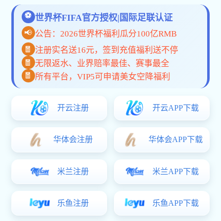
比赛数据从这里开始
覆盖实时赛事、专业数据、高清视频，
雷火官网
最新地址APP
与网页版为您提供便捷的体育服
务。
APP下载
网页版入口
为什么选择 雷火官网最新地址？
用心服务 · 细节决定体验