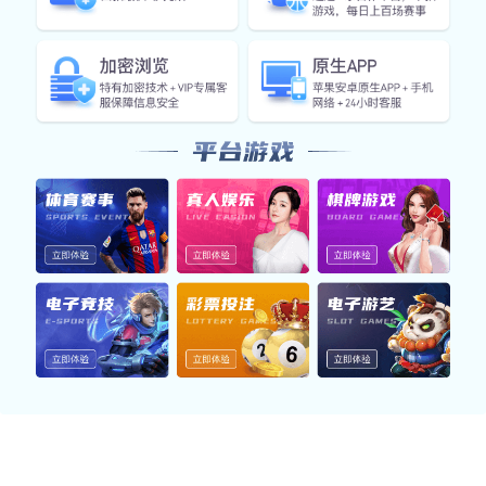
畅度，让您高效获取 雷火官方端入口-雷火
(中国) 数据资源。
互动社群生态
构建多维度互动模块，汇聚分析、评论与赛
事讨论社区，提升用户黏性与归属感。无论
新手还是资深用户，都能在 雷火官网最新地
址 找到自己的话语场。
五大功能专区标签切换