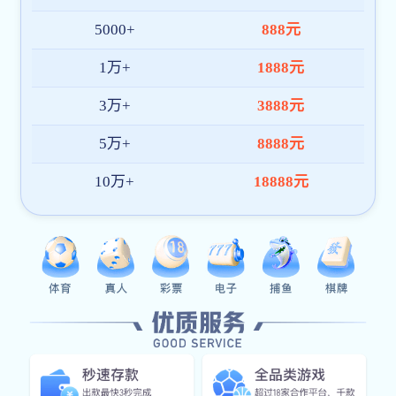
雷火官网最新地址 配备专业客服团队，全年
365 天 × 24 小时不间断在线，响应高效，
快速协助解决访问、账号、数据使用等问
题，服务可靠，沟通顺畅。
隐私与数据保护
采用多重加密策略与权限控制机制，全方位
保障用户信息与数据交互安全。雷火官网最
新地址 始终坚持以用户隐私为首要原则，守
护每一次访问。
高效系统响应
无论是赛事浏览、数据调用或内容切换，系
统响应均保持毫秒级速度，极大提升使用流