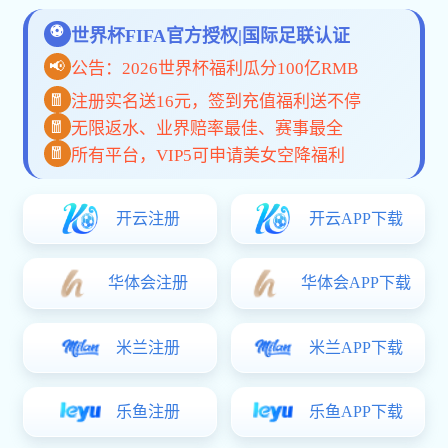
比赛数据从这里开始
覆盖实时赛事、专业数据、高清视频，
雷火官网
最新地址APP
与网页版为您提供便捷的体育服
务。
APP下载
网页版入口
为什么选择 雷火官网最新地址？
用心服务 · 细节决定体验