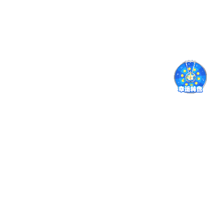
功能模块更新 · 分类查看版本
演进