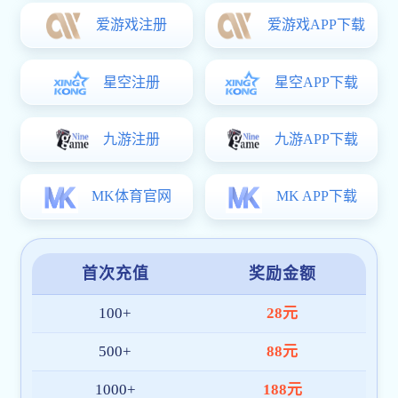
平台稳定流畅
借助全球多节点部署与智能调度机制，雷火
官网最新地址 实现高并发条件下依然保持流
畅体验。热门赛事期间依旧顺畅无阻，保障
您不错过任何精彩瞬间。
多元活动回馈
平台定期推出签到抽奖、赛事参与奖励、节
日礼包等多样化用户激励，提升参与感与平
台活跃度，打造更有温度的服务体系。
全年无休客服