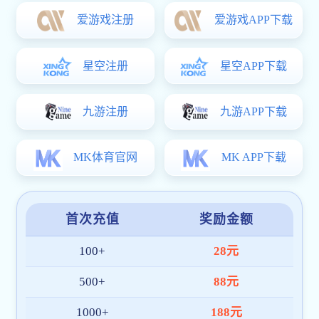
平台稳定流畅
借助全球多节点部署与智能调度机制，雷火
官网最新地址 实现高并发条件下依然保持流
畅体验。热门赛事期间依旧顺畅无阻，保障
您不错过任何精彩瞬间。
多元活动回馈
平台定期推出签到抽奖、赛事参与奖励、节
日礼包等多样化用户激励，提升参与感与平
台活跃度，打造更有温度的服务体系。
全年无休客服