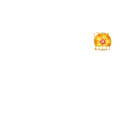
功能模块更新 · 分类查看版本
演进