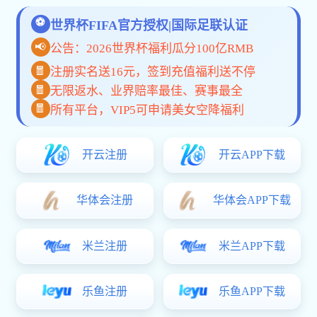
比赛数据从这里开始
覆盖实时赛事、专业数据、高清视频，
雷火官网
最新地址APP
与网页版为您提供便捷的体育服
务。
APP下载
网页版入口
为什么选择 雷火官网最新地址？
用心服务 · 细节决定体验