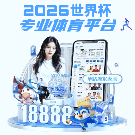
注册入口
雷火官网最新地址
——