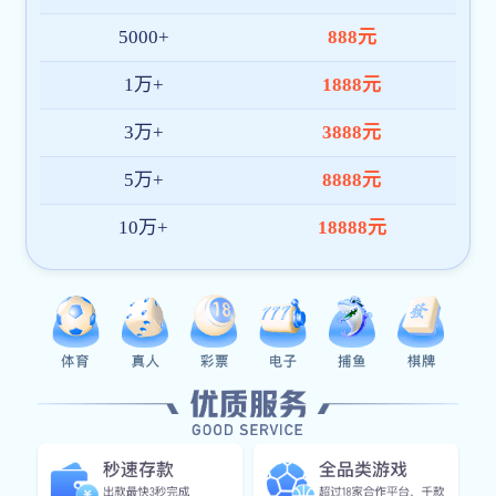
雷火官网最新地址 配备专业客服团队，全年
365 天 × 24 小时不间断在线，响应高效，
快速协助解决访问、账号、数据使用等问
题，服务可靠，沟通顺畅。
隐私与数据保护
采用多重加密策略与权限控制机制，全方位
保障用户信息与数据交互安全。雷火官网最
新地址 始终坚持以用户隐私为首要原则，守
护每一次访问。
高效系统响应
无论是赛事浏览、数据调用或内容切换，系
统响应均保持毫秒级速度，极大提升使用流