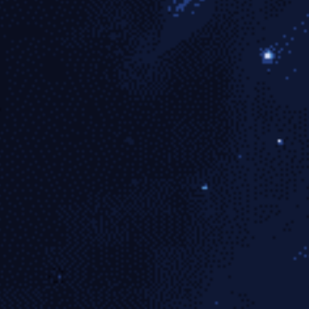
我们从
账户系统
v6.3.0：
支持多端登录状态统一，收藏、等级、浏
v6.2.0：
成长体系升级，等级进度清晰展示，提升
v6.0.0：
账户管理界面重构，操作更清晰，核心功