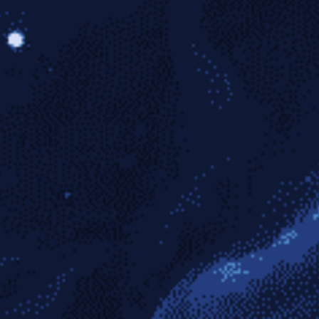
功能模块更新 · 分类查看版本演
功能角度归纳最近多个版本的主要更新内容，便于你快速了解优
赛事推荐
览数据实时同步。
v6.3.0：
基于行为模式的推
性推送。
用户参与积极性。
v6.2.0：
新增“热投榜”，
能一键直达。
v5.9.2：
话题聚合功能加入