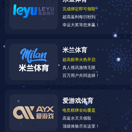
覆盖实时赛事、
平台稳定流畅