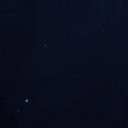
24届新秀季后赛总得分榜卡斯尔独
詹姆
占鳌头谢...
能逆
在2024年的NBA季后赛中，24届新秀展
在篮
现出了惊人的实力与潜力，特别是...
的重
2026-08-07
查看详情
2026