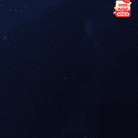
”，支持雷火官方端入口-雷火(中国)语音与字幕讲
类更清晰，常见问题支持搜索直达。
，支持建议提交与分类响应。
APP，随时掌握赛事
造，雷火官网最新地址 App 提供高清直播、实时
及安全服务，助您畅享专业体育内容。