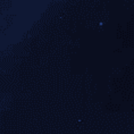
极速通道，
数据加密传
iOS / An
实时数据图
下载 App
体育推荐 · 精选资讯
最新地址每日推荐热门看点，汇聚雷火官方端入口-雷火(中国)的最新报道