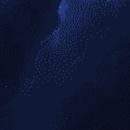
帮助与学习
更流畅。
v6.3.0：
新增“玩法教学专区
解，覆盖新老用户。
读舒适度。
v6.2.0：
帮助中心升级，分
自动切换。
v5.8.0：
用户反馈通道上线
下载官方
为移动端量身打
比分、数据看板
下载