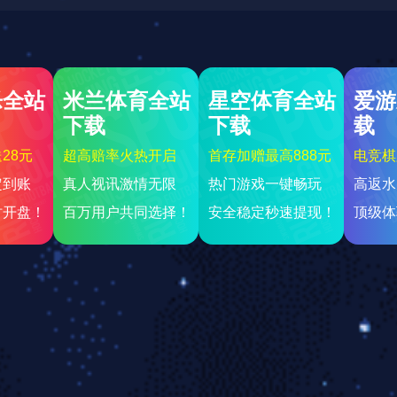
平台定期推出签到抽奖、赛事参与奖
励、节日礼包等多样化用户激励，提
升参与感与平台活跃度，打造更有温
度的服务体系。
高效系统响应
无论是赛事浏览、数据调用或内容切
换，系统响应均保持毫秒级速度，极
大提升使用流畅度，让您高效获取 雷
火官方端入口-雷火(中国) 数据资源。