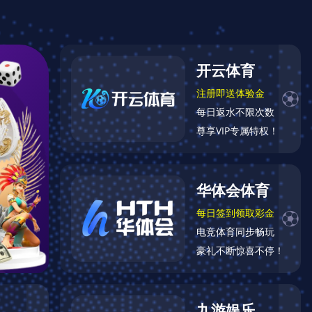
注册入口
里开始