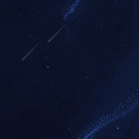
五大功能专区标签切换
一键切换你想了解的功能模块，内容直观明了，适合用户快
体育赛事
整合雷火官网最新地址旗下多类热门体育项目，
验。