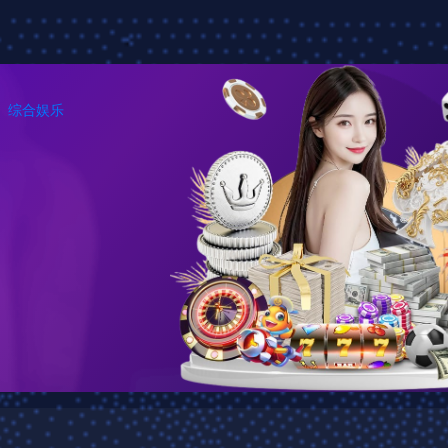
App下载
公司介绍
体育报道
官网最新地址
—— 比赛数据从这