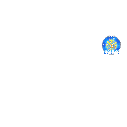
功能模块更新 · 分类查看版本
演进