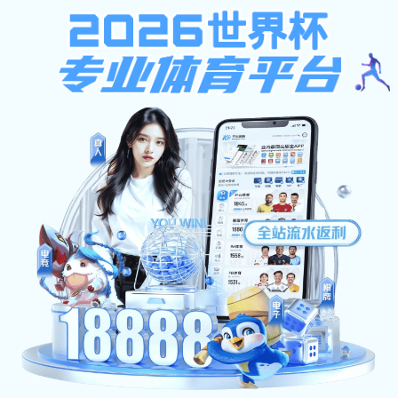
注册入口
雷火官网最新地址
——