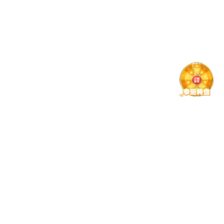
功能模块更新 · 分类查看版本
演进