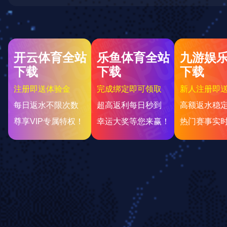
借助全球多节点部署与智能调度机
制，雷火官网最新地址 实现高并发条
件下依然保持流畅体验。热门赛事期
间依旧顺畅无阻，保障您不错过任何
精彩瞬间。
隐私与数据保护
采用多重加密策略与权限控制机制，
全方位保障用户信息与数据交互安
全。雷火官网最新地址 始终坚持以用
户隐私为首要原则，守护每一次访
问。