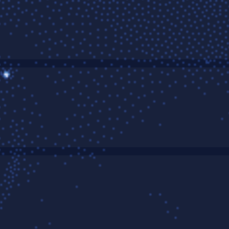
专业数据、高清视频，
雷火官网最新地址APP
与网页版为您提供
APP下载
网页版入口
为什么选择 雷火官网最新地址？
用心服务 · 细节决定体验
多元活动回馈