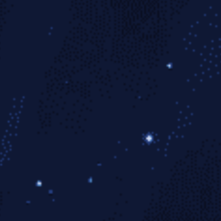
速浏览
体育赛事
包括足球、篮球、网球、羽毛球等，提供图文直播、赛程推送与