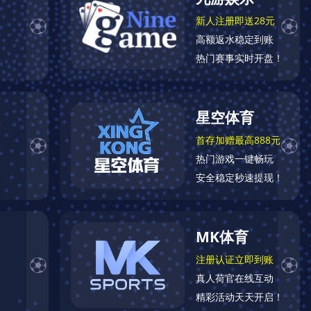
便捷的体育服务。
全年无休客服