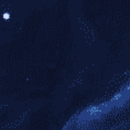
功能模块更新 · 分类查看版本演
功能角度归纳最近多个版本的主要更新内容，便于你快速了解优
赛事推荐
览数据实时同步。
v6.3.0：
基于行为模式的推
性推送。
用户参与积极性。
v6.2.0：
新增“热投榜”，
能一键直达。
v5.9.2：
话题聚合功能加入