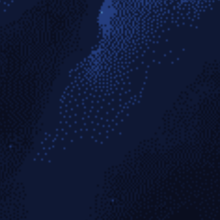
帮助与学习
更流畅。
v6.3.0：
新增“玩法教学专区
解，覆盖新老用户。
读舒适度。
v6.2.0：
帮助中心升级，分
自动切换。
v5.8.0：
用户反馈通道上线
下载官方
为移动端量身打
比分、数据看板
下载