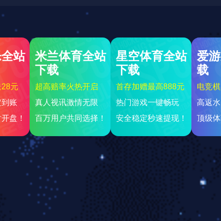
平台定期推出签到抽奖、赛事参与奖
励、节日礼包等多样化用户激励，提
升参与感与平台活跃度，打造更有温
度的服务体系。
高效系统响应
无论是赛事浏览、数据调用或内容切
换，系统响应均保持毫秒级速度，极
大提升使用流畅度，让您高效获取 雷
火官方端入口-雷火(中国) 数据资源。