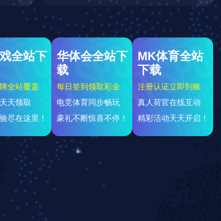
雷火官网最新地址 配备专业客服团
队，全年 365 天 × 24 小时不间断在
线，响应高效，快速协助解决访问、
账号、数据使用等问题，服务可靠，
沟通顺畅。
互动社群生态
构建多维度互动模块，汇聚分析、评
论与赛事讨论社区，提升用户黏性与
归属感。无论新手还是资深用户，都
能在 雷火官网最新地址 找到自己的话
语场。