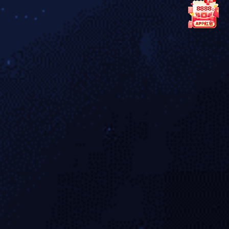
”，支持雷火官方端入口-雷火(中国)语音与字幕讲
类更清晰，常见问题支持搜索直达。
，支持建议提交与分类响应。
APP，随时掌握赛事
造，雷火官网最新地址 App 提供高清直播、实时
及安全服务，助您畅享专业体育内容。