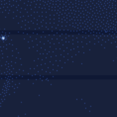
专业数据、高清视频，
雷火官网最新地址APP
与网页版为您提供
APP下载
网页版入口
为什么选择 雷火官网最新地址？
用心服务 · 细节决定体验
多元活动回馈