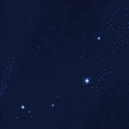
速浏览
体育赛事
包括足球、篮球、网球、羽毛球等，提供图文直播、赛程推送与