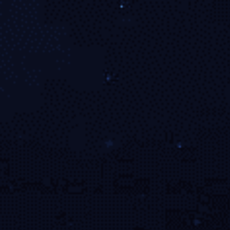
硬表现魔
小杨哥真给了哈登团队报价百万博
阿根
主欲邀其...
实力超
往被视为
近年来，随着短视频和直播平台的迅猛
阿根
..
发展，许多博主逐渐成为了网络红...
化底蕴
查看详情
2026-08-04
查看详情
2026-