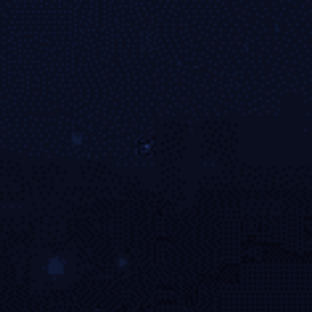
斯鼓励选秀球员：首轮落选也
布伦森身高受限却展现强
袭成功...
术师对此...
球的世界里，选秀是进入职业生涯
在职业篮球的舞台上，身高往
要途径，然而并不是所有优秀...
决定运动员优劣的重要因素之一.
-08-06
查看详情
2026-08-05