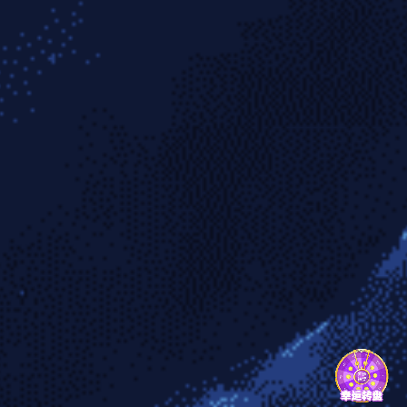
多端互动
战术演练
电竞数据
资讯中心
历史回放，带来沉浸式观赛体