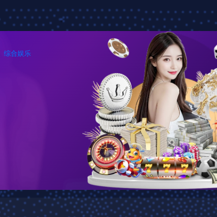
App下载
公司介绍
体育报道
官网最新地址
—— 比赛数据从这