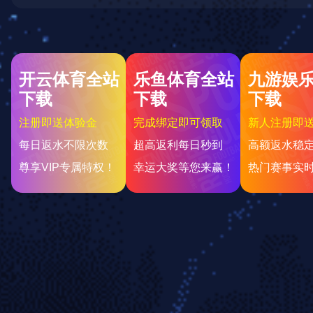
借助全球多节点部署与智能调度机
制，雷火官网最新地址 实现高并发条
件下依然保持流畅体验。热门赛事期
间依旧顺畅无阻，保障您不错过任何
精彩瞬间。
隐私与数据保护
采用多重加密策略与权限控制机制，
全方位保障用户信息与数据交互安
全。雷火官网最新地址 始终坚持以用
户隐私为首要原则，守护每一次访
问。