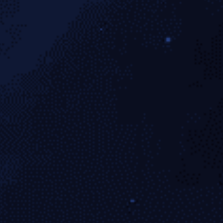
极速通道，
数据加密传
iOS / An
实时数据图
下载 App
体育推荐 · 精选资讯
最新地址每日推荐热门看点，汇聚雷火官方端入口-雷火(中国)的最新报道