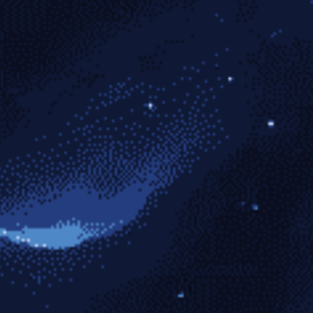
界面与交互
v6.3.0：
全局交互动效优化，页面滚动与模块切换
v6.1.3：
夜间模式字体与背景对比度调整，提升阅
v6.0.0：
视觉风格全面焕新，支持浅色与暗色模式
扫码立即