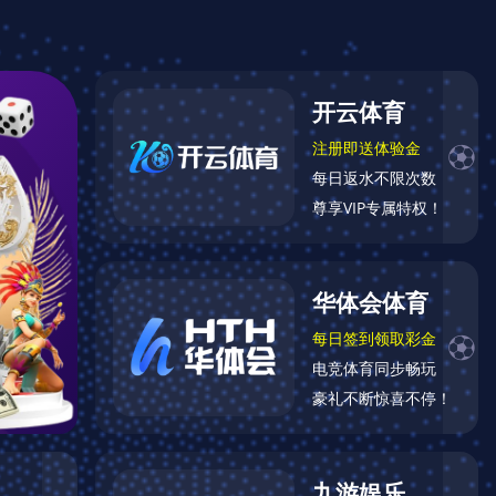
注册入口
里开始