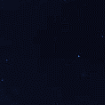
响应快速
输，隐私守护
droid 全平台兼容
表同步展示
网页版入口
与深度解读