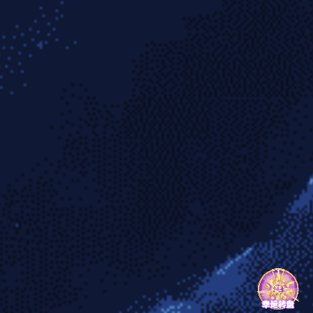
多端互动
战术演练
电竞数据
资讯中心
历史回放，带来沉浸式观赛体