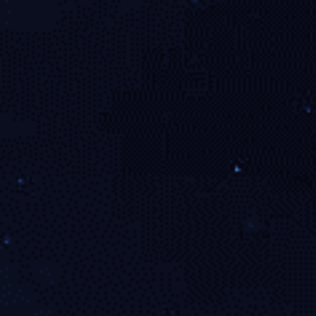
响应快速
输，隐私守护
droid 全平台兼容
表同步展示
网页版入口
与深度解读