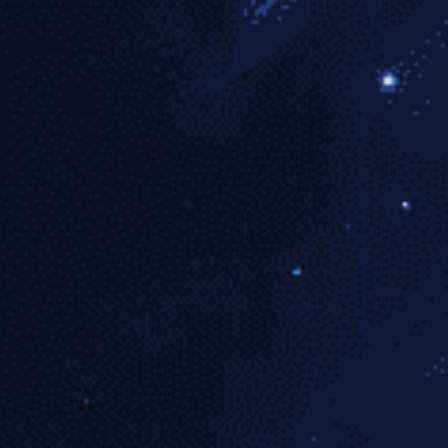
我们从
账户系统
v6.3.0：
支持多端登录状态统一，收藏、等级、浏
v6.2.0：
成长体系升级，等级进度清晰展示，提升
v6.0.0：
账户管理界面重构，操作更清晰，核心功