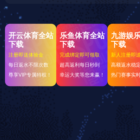
借助全球多节点部署与智能调度机
制，雷火官网最新地址 实现高并发条
件下依然保持流畅体验。热门赛事期
间依旧顺畅无阻，保障您不错过任何
精彩瞬间。
隐私与数据保护
采用多重加密策略与权限控制机制，
全方位保障用户信息与数据交互安
全。雷火官网最新地址 始终坚持以用
户隐私为首要原则，守护每一次访
问。