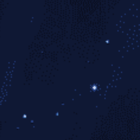
速浏览
体育赛事
包括足球、篮球、网球、羽毛球等，提供图文直播、赛程推送与