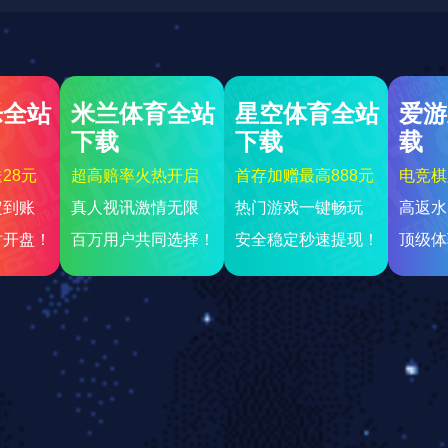
平台定期推出签到抽奖、赛事参与奖
励、节日礼包等多样化用户激励，提
升参与感与平台活跃度，打造更有温
度的服务体系。
高效系统响应
无论是赛事浏览、数据调用或内容切
换，系统响应均保持毫秒级速度，极
大提升使用流畅度，让您高效获取 雷
火官方端入口-雷火(中国) 数据资源。