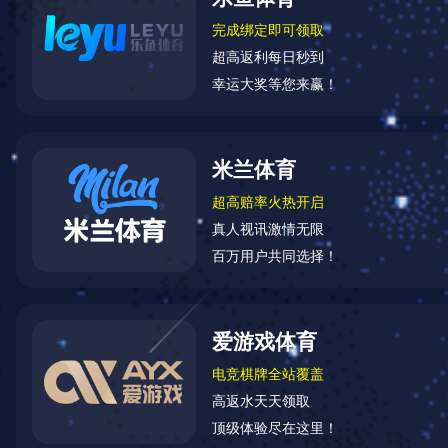
覆盖实时赛事、
平台稳定流畅