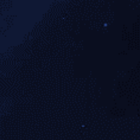
极速通道，
数据加密传
iOS / An
实时数据图
下载 App
体育推荐 · 精选资讯
最新地址每日推荐热门看点，汇聚雷火官方端入口-雷火(中国)的最新报道