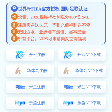
比赛数据从这里开始
覆盖实时赛事、专业数据、高清视频，
雷火官网
最新地址APP
与网页版为您提供便捷的体育服
务。
APP下载
网页版入口
为什么选择 雷火官网最新地址？
用心服务 · 细节决定体验