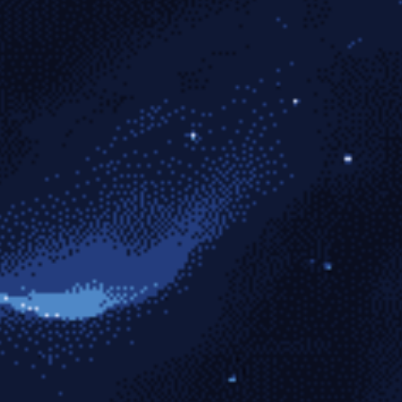
界面与交互
v6.3.0：
全局交互动效优化，页面滚动与模块切换
v6.1.3：
夜间模式字体与背景对比度调整，提升阅
v6.0.0：
视觉风格全面焕新，支持浅色与暗色模式
扫码立即