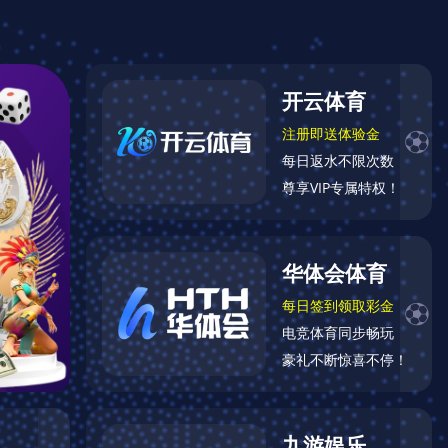
注册入口
里开始