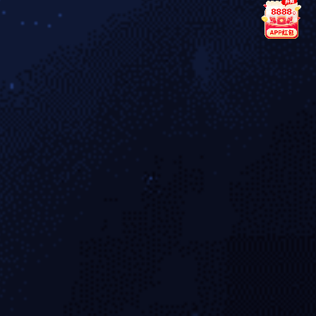
”，支持雷火官方端入口-雷火(中国)语音与字幕讲
类更清晰，常见问题支持搜索直达。
，支持建议提交与分类响应。
APP，随时掌握赛事
造，雷火官网最新地址 App 提供高清直播、实时
及安全服务，助您畅享专业体育内容。