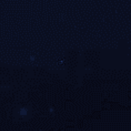
斯鼓励选秀球员：首轮落选也
布伦森身高受限却展现强
袭成功...
术师对此...
球的世界里，选秀是进入职业生涯
在职业篮球的舞台上，身高往
要途径，然而并不是所有优秀...
决定运动员优劣的重要因素之一.
-08-06
查看详情
2026-08-05