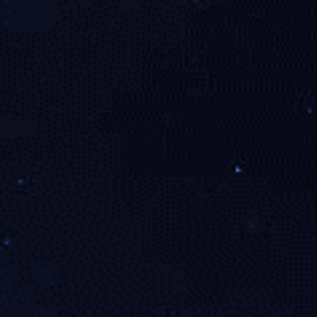
响应快速
输，隐私守护
droid 全平台兼容
表同步展示
网页版入口
与深度解读