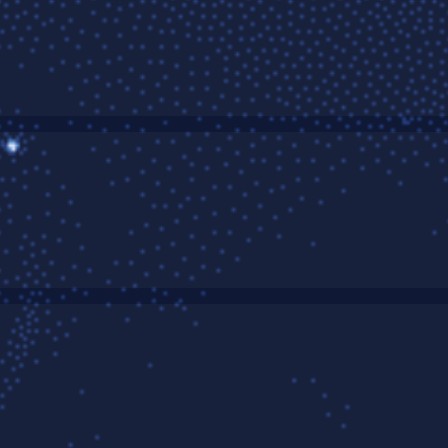
专业数据、高清视频，
雷火官网最新地址APP
与网页版为您提供
APP下载
网页版入口
为什么选择 雷火官网最新地址？
用心服务 · 细节决定体验
多元活动回馈