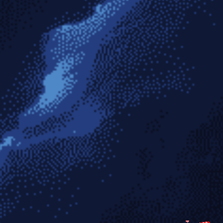
进
化方向。
荐系统上线，结合雷火官网最新地址用户偏好提供个
自动聚合平台高关注赛事，便于快速浏览。
，集中展示当日热议赛事与趋势。