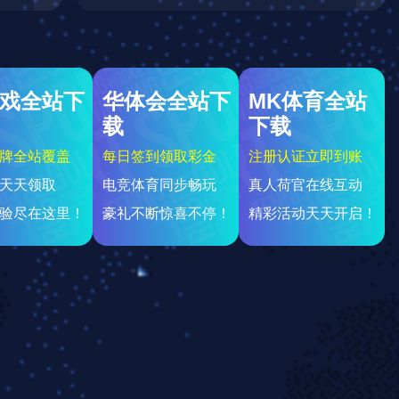
雷火官网最新地址 配备专业客服团
队，全年 365 天 × 24 小时不间断在
线，响应高效，快速协助解决访问、
账号、数据使用等问题，服务可靠，
沟通顺畅。
互动社群生态
构建多维度互动模块，汇聚分析、评
论与赛事讨论社区，提升用户黏性与
归属感。无论新手还是资深用户，都
能在 雷火官网最新地址 找到自己的话
语场。