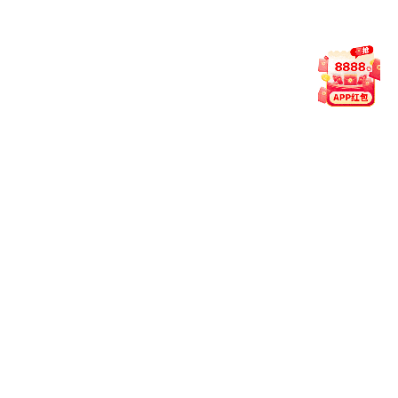
新地址用户偏好提供个性推送。
v6.2.0：
新增“热投榜”，自动聚合平台高关注赛事，便于快
速浏览。
v5.9.2：
话题聚合功能加入，集中展示当日热议赛事与趋
势。
界面与交互
v6.3.0：
全局交互动效优化，页面滚动与模块切换更流
畅。
v6.1.3：
夜间模式字体与背景对比度调整，提升阅读舒适
度。
v6.0.0：
视觉风格全面焕新，支持浅色与暗色模式自动切
换。