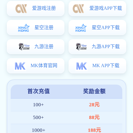
平台稳定流畅
借助全球多节点部署与智能调度机制，雷火
官网最新地址 实现高并发条件下依然保持流
畅体验。热门赛事期间依旧顺畅无阻，保障
您不错过任何精彩瞬间。
多元活动回馈
平台定期推出签到抽奖、赛事参与奖励、节
日礼包等多样化用户激励，提升参与感与平
台活跃度，打造更有温度的服务体系。
全年无休客服