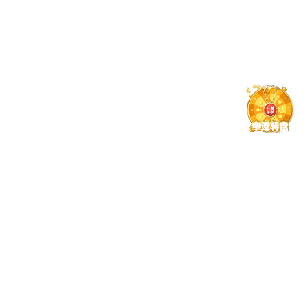
功能模块更新 · 分类查看版本
演进