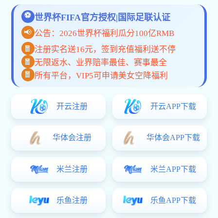
比赛数据从这里开始
覆盖实时赛事、专业数据、高清视频，
雷火官网
最新地址APP
与网页版为您提供便捷的体育服
务。
APP下载
网页版入口
为什么选择 雷火官网最新地址？
用心服务 · 细节决定体验