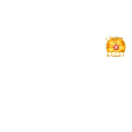
功能模块更新 · 分类查看版本
演进