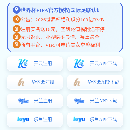
比赛数据从这里开始
覆盖实时赛事、专业数据、高清视频，
雷火官网
最新地址APP
与网页版为您提供便捷的体育服
务。
APP下载
网页版入口
为什么选择 雷火官网最新地址？
用心服务 · 细节决定体验