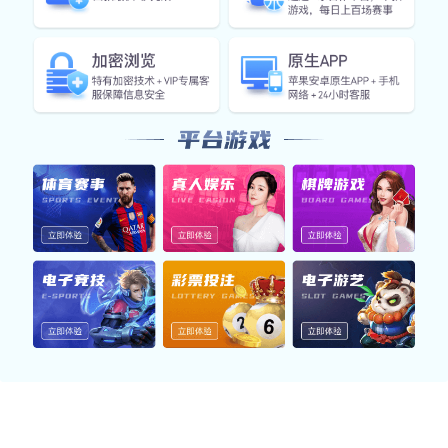
畅度，让您高效获取 雷火官方端入口-雷火
(中国) 数据资源。
互动社群生态
构建多维度互动模块，汇聚分析、评论与赛
事讨论社区，提升用户黏性与归属感。无论
新手还是资深用户，都能在 雷火官网最新地
址 找到自己的话语场。
五大功能专区标签切换