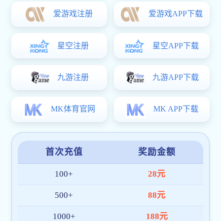
平台稳定流畅
借助全球多节点部署与智能调度机制，雷火
官网最新地址 实现高并发条件下依然保持流
畅体验。热门赛事期间依旧顺畅无阻，保障
您不错过任何精彩瞬间。
多元活动回馈
平台定期推出签到抽奖、赛事参与奖励、节
日礼包等多样化用户激励，提升参与感与平
台活跃度，打造更有温度的服务体系。
全年无休客服