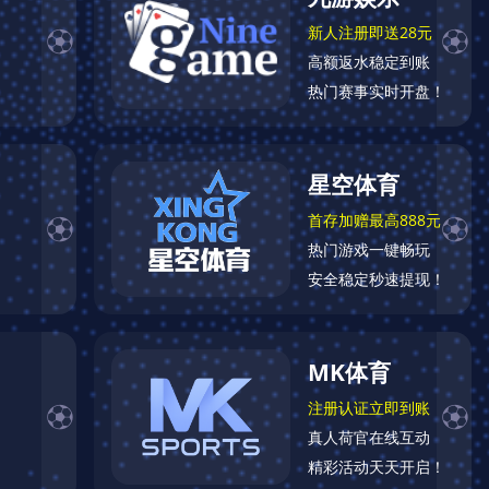
便捷的体育服务。
全年无休客服