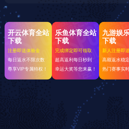
借助全球多节点部署与智能调度机
制，雷火官网最新地址 实现高并发条
件下依然保持流畅体验。热门赛事期
间依旧顺畅无阻，保障您不错过任何
精彩瞬间。
隐私与数据保护
采用多重加密策略与权限控制机制，
全方位保障用户信息与数据交互安
全。雷火官网最新地址 始终坚持以用
户隐私为首要原则，守护每一次访
问。