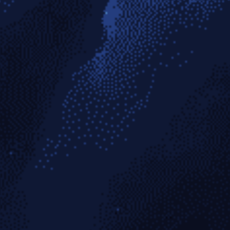
帮助与学习
更流畅。
v6.3.0：
新增“玩法教学专区
解，覆盖新老用户。
读舒适度。
v6.2.0：
帮助中心升级，分
自动切换。
v5.8.0：
用户反馈通道上线
下载官方
为移动端量身打
比分、数据看板
下载