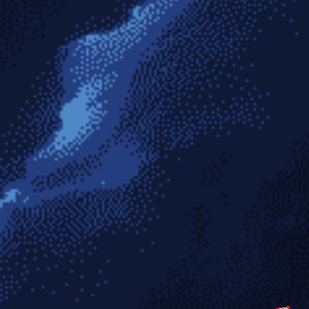
进
化方向。
荐系统上线，结合雷火官网最新地址用户偏好提供个
自动聚合平台高关注赛事，便于快速浏览。
，集中展示当日热议赛事与趋势。