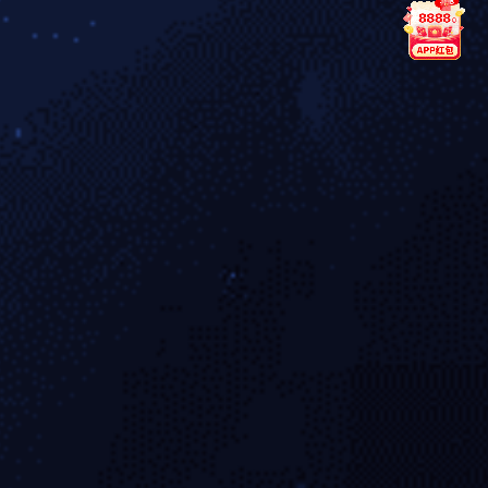
”，支持雷火官方端入口-雷火(中国)语音与字幕讲
类更清晰，常见问题支持搜索直达。
，支持建议提交与分类响应。
APP，随时掌握赛事
造，雷火官网最新地址 App 提供高清直播、实时
及安全服务，助您畅享专业体育内容。