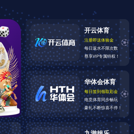
注册入口
里开始