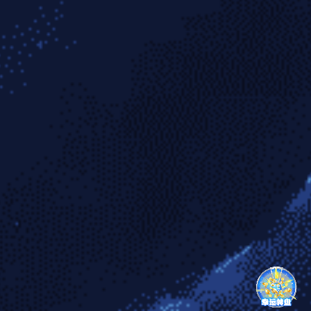
多端互动
战术演练
电竞数据
资讯中心
历史回放，带来沉浸式观赛体