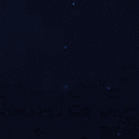
价百万博
阿根廷足球展现俱乐部般流畅配合
纽卡
实力超越...
发利物
台的迅猛
阿根廷足球以其独特的风格和深厚的文
近年
...
化底蕴，展现出了俱乐部般流畅...
各大俱
查看详情
2026-08-03
查看详情
2026-