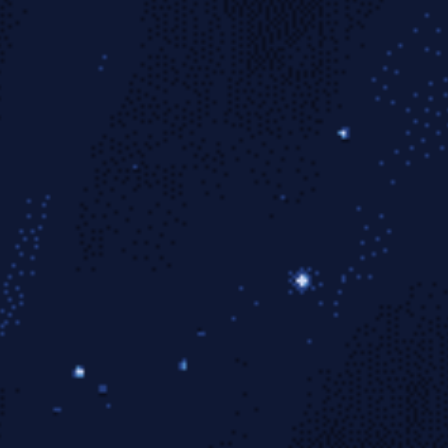
速浏览
体育赛事
包括足球、篮球、网球、羽毛球等，提供图文直播、赛程推送与