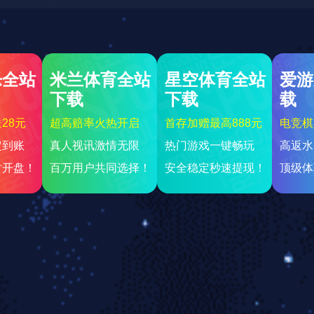
平台定期推出签到抽奖、赛事参与奖
励、节日礼包等多样化用户激励，提
升参与感与平台活跃度，打造更有温
度的服务体系。
高效系统响应
无论是赛事浏览、数据调用或内容切
换，系统响应均保持毫秒级速度，极
大提升使用流畅度，让您高效获取 雷
火官方端入口-雷火(中国) 数据资源。