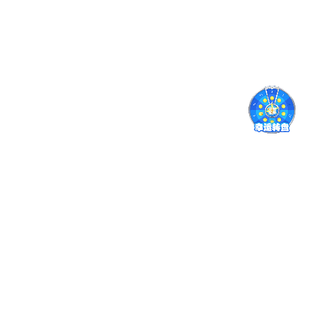
功能模块更新 · 分类查看版本
演进