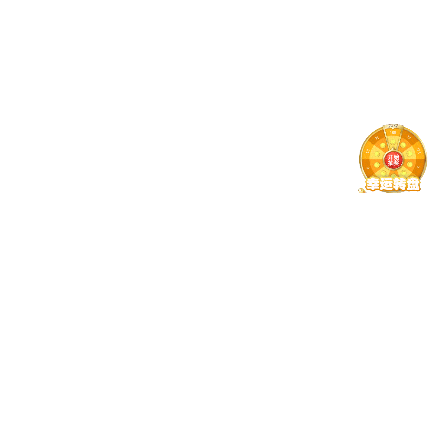
功能模块更新 · 分类查看版本
演进