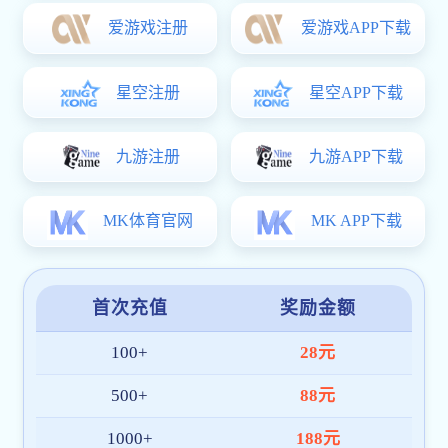
平台稳定流畅
借助全球多节点部署与智能调度机制，雷火
官网最新地址 实现高并发条件下依然保持流
畅体验。热门赛事期间依旧顺畅无阻，保障
您不错过任何精彩瞬间。
多元活动回馈
平台定期推出签到抽奖、赛事参与奖励、节
日礼包等多样化用户激励，提升参与感与平
台活跃度，打造更有温度的服务体系。
全年无休客服