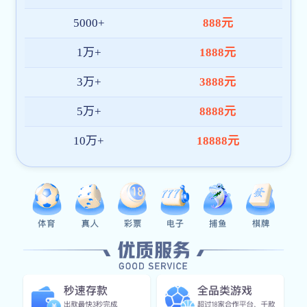
雷火官网最新地址 配备专业客服团队，全年
365 天 × 24 小时不间断在线，响应高效，
快速协助解决访问、账号、数据使用等问
题，服务可靠，沟通顺畅。
隐私与数据保护
采用多重加密策略与权限控制机制，全方位
保障用户信息与数据交互安全。雷火官网最
新地址 始终坚持以用户隐私为首要原则，守
护每一次访问。
高效系统响应
无论是赛事浏览、数据调用或内容切换，系
统响应均保持毫秒级速度，极大提升使用流