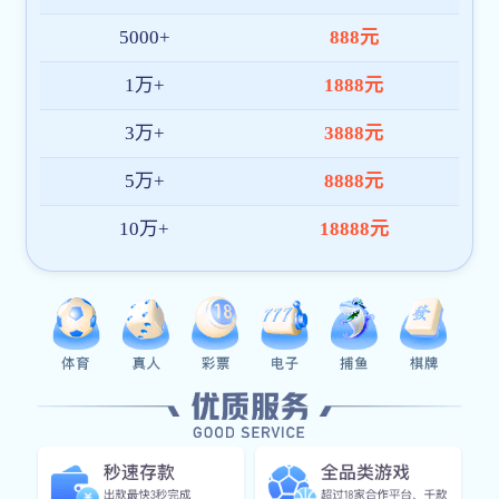
雷火官网最新地址 配备专业客服团队，全年
365 天 × 24 小时不间断在线，响应高效，
快速协助解决访问、账号、数据使用等问
题，服务可靠，沟通顺畅。
隐私与数据保护
采用多重加密策略与权限控制机制，全方位
保障用户信息与数据交互安全。雷火官网最
新地址 始终坚持以用户隐私为首要原则，守
护每一次访问。
高效系统响应
无论是赛事浏览、数据调用或内容切换，系
统响应均保持毫秒级速度，极大提升使用流