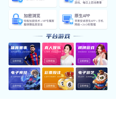
畅度，让您高效获取 雷火官方端入口-雷火
(中国) 数据资源。
互动社群生态
构建多维度互动模块，汇聚分析、评论与赛
事讨论社区，提升用户黏性与归属感。无论
新手还是资深用户，都能在 雷火官网最新地
址 找到自己的话语场。
五大功能专区标签切换