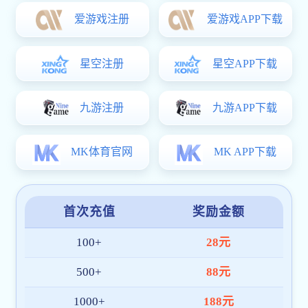
平台稳定流畅
借助全球多节点部署与智能调度机制，雷火
官网最新地址 实现高并发条件下依然保持流
畅体验。热门赛事期间依旧顺畅无阻，保障
您不错过任何精彩瞬间。
多元活动回馈
平台定期推出签到抽奖、赛事参与奖励、节
日礼包等多样化用户激励，提升参与感与平
台活跃度，打造更有温度的服务体系。
全年无休客服