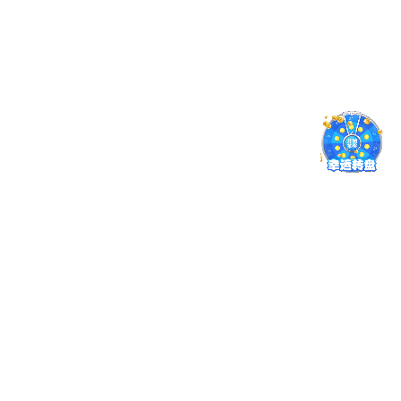
功能模块更新 · 分类查看版本
演进