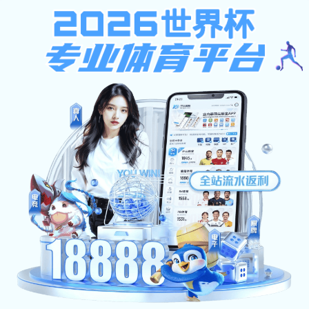
注册入口
雷火官网最新地址
——