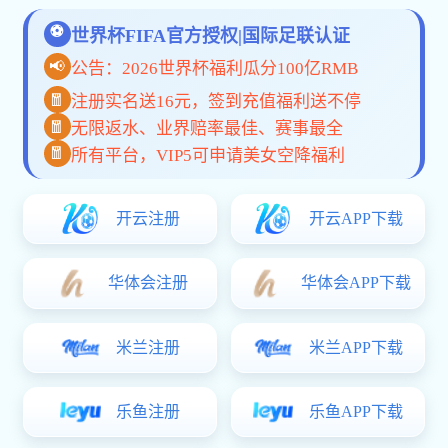
比赛数据从这里开始
覆盖实时赛事、专业数据、高清视频，
雷火官网
最新地址APP
与网页版为您提供便捷的体育服
务。
APP下载
网页版入口
为什么选择 雷火官网最新地址？
用心服务 · 细节决定体验