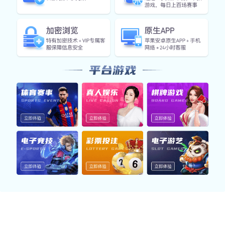
畅度，让您高效获取 雷火官方端入口-雷火
(中国) 数据资源。
互动社群生态
构建多维度互动模块，汇聚分析、评论与赛
事讨论社区，提升用户黏性与归属感。无论
新手还是资深用户，都能在 雷火官网最新地
址 找到自己的话语场。
五大功能专区标签切换