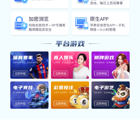
畅度，让您高效获取 雷火官方端入口-雷火
(中国) 数据资源。
互动社群生态
构建多维度互动模块，汇聚分析、评论与赛
事讨论社区，提升用户黏性与归属感。无论
新手还是资深用户，都能在 雷火官网最新地
址 找到自己的话语场。
五大功能专区标签切换