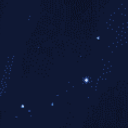
速浏览
体育赛事
包括足球、篮球、网球、羽毛球等，提供图文直播、赛程推送与