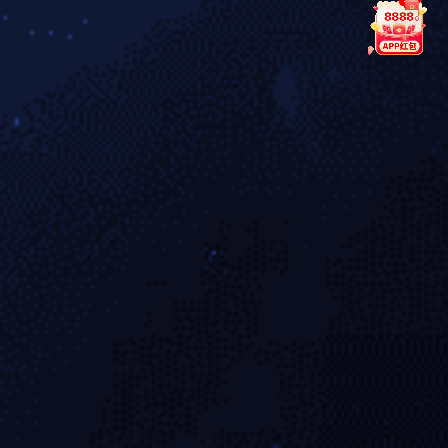
”，支持雷火官方端入口-雷火(中国)语音与字幕讲
类更清晰，常见问题支持搜索直达。
，支持建议提交与分类响应。
APP，随时掌握赛事
造，雷火官网最新地址 App 提供高清直播、实时
及安全服务，助您畅享专业体育内容。