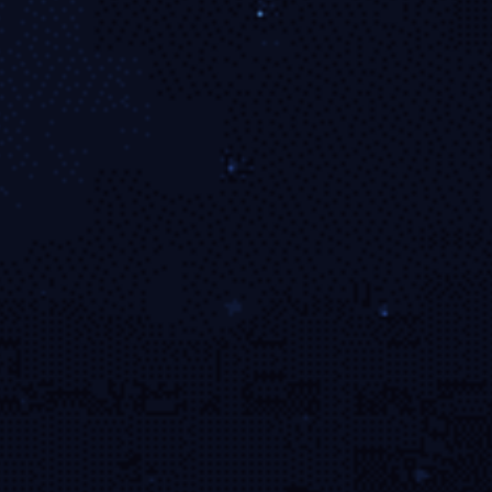
硬表现魔
小杨哥真给了哈登团队报价百万博
阿根
主欲邀其...
实力超
往被视为
近年来，随着短视频和直播平台的迅猛
阿根
..
发展，许多博主逐渐成为了网络红...
化底蕴
查看详情
2026-08-04
查看详情
2026-