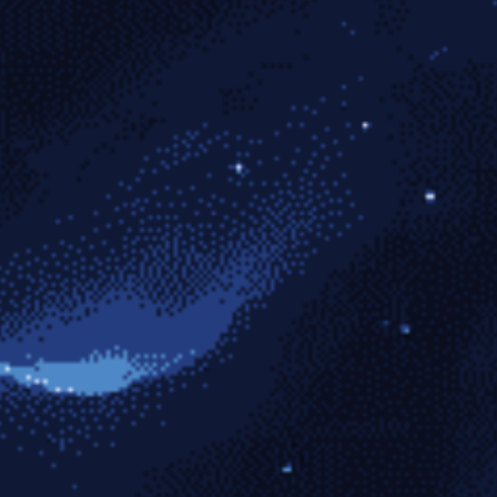
界面与交互
v6.3.0：
全局交互动效优化，页面滚动与模块切换
v6.1.3：
夜间模式字体与背景对比度调整，提升阅
v6.0.0：
视觉风格全面焕新，支持浅色与暗色模式
扫码立即