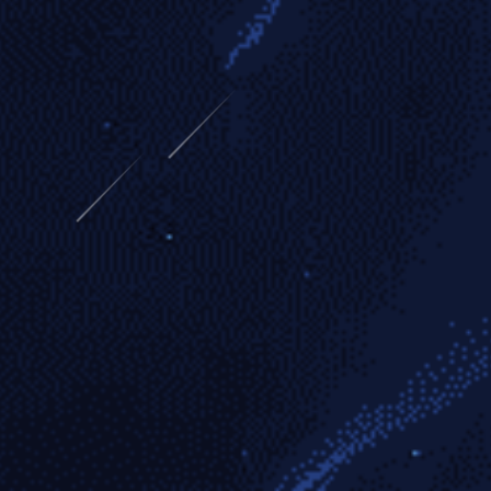
五大功能专区标签切换
一键切换你想了解的功能模块，内容直观明了，适合用户快
体育赛事
整合雷火官网最新地址旗下多类热门体育项目，
验。