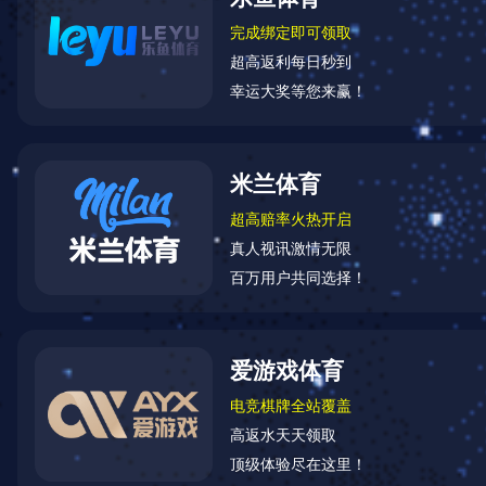
覆盖实时赛事、
平台稳定流畅