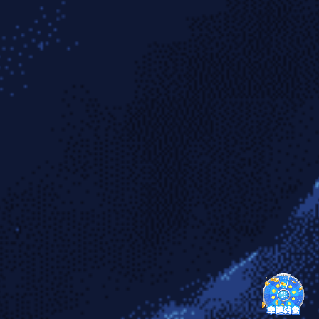
多端互动
战术演练
电竞数据
资讯中心
历史回放，带来沉浸式观赛体