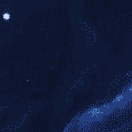
功能模块更新 · 分类查看版本演
功能角度归纳最近多个版本的主要更新内容，便于你快速了解优
赛事推荐
览数据实时同步。
v6.3.0：
基于行为模式的推
性推送。
用户参与积极性。
v6.2.0：
新增“热投榜”，
能一键直达。
v5.9.2：
话题聚合功能加入