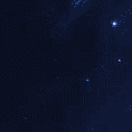
我们从
账户系统
v6.3.0：
支持多端登录状态统一，收藏、等级、浏
v6.2.0：
成长体系升级，等级进度清晰展示，提升
v6.0.0：
账户管理界面重构，操作更清晰，核心功