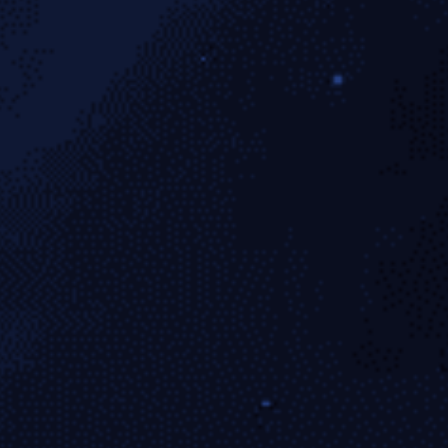
极速通道，
数据加密传
iOS / An
实时数据图
下载 App
体育推荐 · 精选资讯
最新地址每日推荐热门看点，汇聚雷火官方端入口-雷火(中国)的最新报道