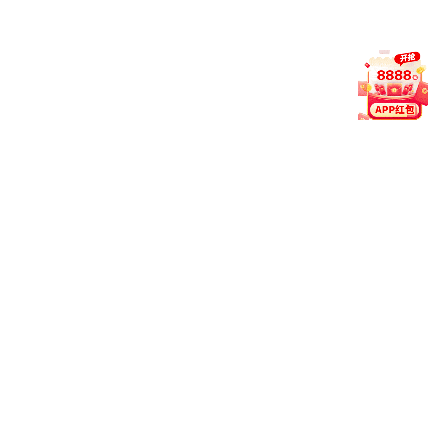
新地址用户偏好提供个性推送。
v6.2.0：
新增“热投榜”，自动聚合平台高关注赛事，便于快
速浏览。
v5.9.2：
话题聚合功能加入，集中展示当日热议赛事与趋
势。
界面与交互
v6.3.0：
全局交互动效优化，页面滚动与模块切换更流
畅。
v6.1.3：
夜间模式字体与背景对比度调整，提升阅读舒适
度。
v6.0.0：
视觉风格全面焕新，支持浅色与暗色模式自动切
换。