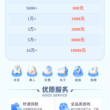
雷火官网最新地址 配备专业客服团队，全年
365 天 × 24 小时不间断在线，响应高效，
快速协助解决访问、账号、数据使用等问
题，服务可靠，沟通顺畅。
隐私与数据保护
采用多重加密策略与权限控制机制，全方位
保障用户信息与数据交互安全。雷火官网最
新地址 始终坚持以用户隐私为首要原则，守
护每一次访问。
高效系统响应
无论是赛事浏览、数据调用或内容切换，系
统响应均保持毫秒级速度，极大提升使用流