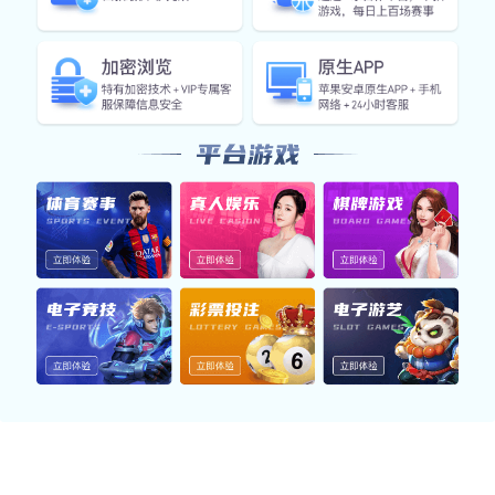
畅度，让您高效获取 雷火官方端入口-雷火
(中国) 数据资源。
互动社群生态
构建多维度互动模块，汇聚分析、评论与赛
事讨论社区，提升用户黏性与归属感。无论
新手还是资深用户，都能在 雷火官网最新地
址 找到自己的话语场。
五大功能专区标签切换