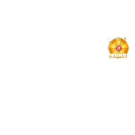
功能模块更新 · 分类查看版本
演进