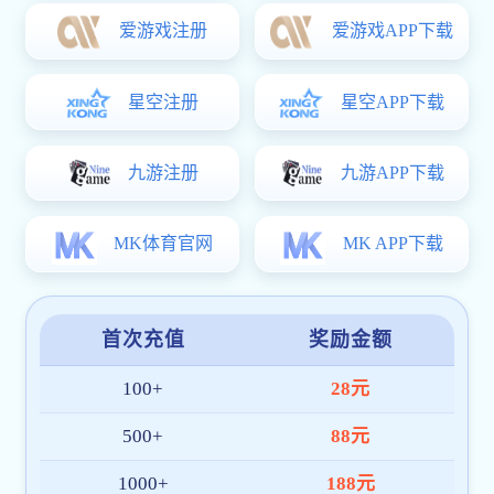
平台稳定流畅
借助全球多节点部署与智能调度机制，雷火
官网最新地址 实现高并发条件下依然保持流
畅体验。热门赛事期间依旧顺畅无阻，保障
您不错过任何精彩瞬间。
多元活动回馈
平台定期推出签到抽奖、赛事参与奖励、节
日礼包等多样化用户激励，提升参与感与平
台活跃度，打造更有温度的服务体系。
全年无休客服