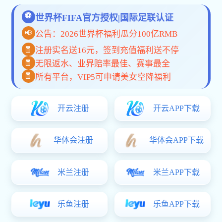
比赛数据从这里开始
覆盖实时赛事、专业数据、高清视频，
雷火官网
最新地址APP
与网页版为您提供便捷的体育服
务。
APP下载
网页版入口
为什么选择 雷火官网最新地址？
用心服务 · 细节决定体验