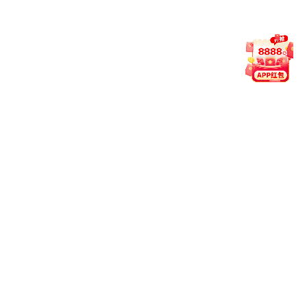
新地址用户偏好提供个性推送。
v6.2.0：
新增“热投榜”，自动聚合平台高关注赛事，便于快
速浏览。
v5.9.2：
话题聚合功能加入，集中展示当日热议赛事与趋
势。
界面与交互
v6.3.0：
全局交互动效优化，页面滚动与模块切换更流
畅。
v6.1.3：
夜间模式字体与背景对比度调整，提升阅读舒适
度。
v6.0.0：
视觉风格全面焕新，支持浅色与暗色模式自动切
换。