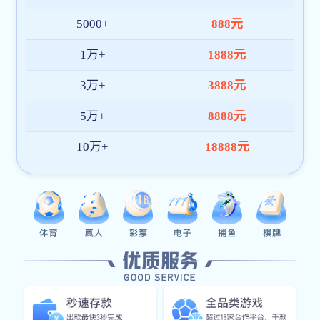
雷火官网最新地址 配备专业客服团队，全年
365 天 × 24 小时不间断在线，响应高效，
快速协助解决访问、账号、数据使用等问
题，服务可靠，沟通顺畅。
隐私与数据保护
采用多重加密策略与权限控制机制，全方位
保障用户信息与数据交互安全。雷火官网最
新地址 始终坚持以用户隐私为首要原则，守
护每一次访问。
高效系统响应
无论是赛事浏览、数据调用或内容切换，系
统响应均保持毫秒级速度，极大提升使用流