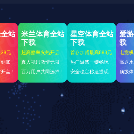
平台定期推出签到抽奖、赛事参与奖
励、节日礼包等多样化用户激励，提
升参与感与平台活跃度，打造更有温
度的服务体系。
高效系统响应
无论是赛事浏览、数据调用或内容切
换，系统响应均保持毫秒级速度，极
大提升使用流畅度，让您高效获取 雷
火官方端入口-雷火(中国) 数据资源。