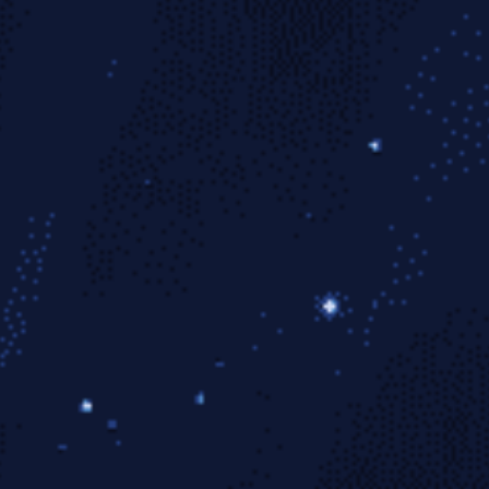
速浏览
体育赛事
包括足球、篮球、网球、羽毛球等，提供图文直播、赛程推送与