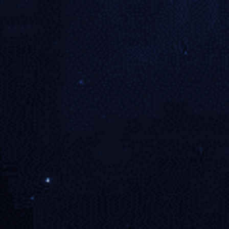
24届新秀季后赛总得分榜卡斯尔独
詹姆
占鳌头谢...
能逆
在2024年的NBA季后赛中，24届新秀展
在篮
现出了惊人的实力与潜力，特别是...
的重
2026-08-07
查看详情
2026