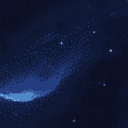
界面与交互
v6.3.0：
全局交互动效优化，页面滚动与模块切换
v6.1.3：
夜间模式字体与背景对比度调整，提升阅
v6.0.0：
视觉风格全面焕新，支持浅色与暗色模式
扫码立即