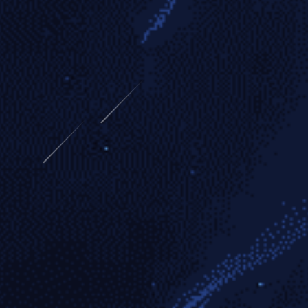
五大功能专区标签切换
一键切换你想了解的功能模块，内容直观明了，适合用户快
体育赛事
整合雷火官网最新地址旗下多类热门体育项目，
验。