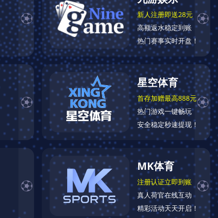
便捷的体育服务。
全年无休客服