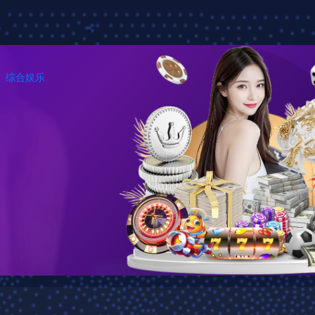
App下载
公司介绍
体育报道
官网最新地址
—— 比赛数据从这