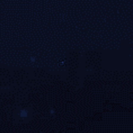
斯鼓励选秀球员：首轮落选也
布伦森身高受限却展现强
袭成功...
术师对此...
球的世界里，选秀是进入职业生涯
在职业篮球的舞台上，身高往
要途径，然而并不是所有优秀...
决定运动员优劣的重要因素之一.
-08-06
查看详情
2026-08-05