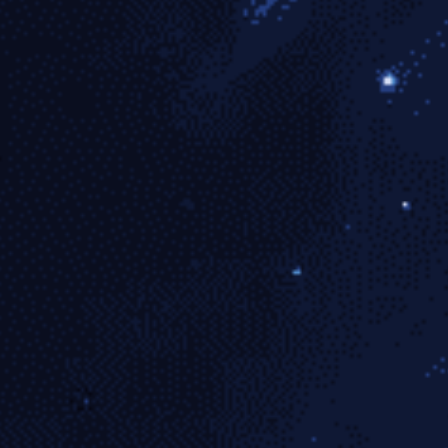
我们从
账户系统
v6.3.0：
支持多端登录状态统一，收藏、等级、浏
v6.2.0：
成长体系升级，等级进度清晰展示，提升
v6.0.0：
账户管理界面重构，操作更清晰，核心功