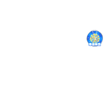
功能模块更新 · 分类查看版本
演进