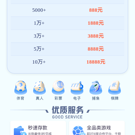
雷火官网最新地址 配备专业客服团队，全年
365 天 × 24 小时不间断在线，响应高效，
快速协助解决访问、账号、数据使用等问
题，服务可靠，沟通顺畅。
隐私与数据保护
采用多重加密策略与权限控制机制，全方位
保障用户信息与数据交互安全。雷火官网最
新地址 始终坚持以用户隐私为首要原则，守
护每一次访问。
高效系统响应
无论是赛事浏览、数据调用或内容切换，系
统响应均保持毫秒级速度，极大提升使用流