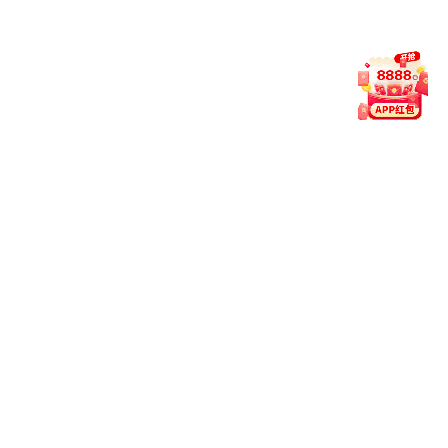
新地址用户偏好提供个性推送。
v6.2.0：
新增“热投榜”，自动聚合平台高关注赛事，便于快
速浏览。
v5.9.2：
话题聚合功能加入，集中展示当日热议赛事与趋
势。
界面与交互
v6.3.0：
全局交互动效优化，页面滚动与模块切换更流
畅。
v6.1.3：
夜间模式字体与背景对比度调整，提升阅读舒适
度。
v6.0.0：
视觉风格全面焕新，支持浅色与暗色模式自动切
换。