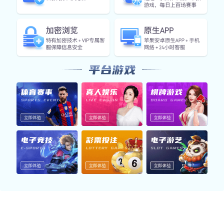
畅度，让您高效获取 雷火官方端入口-雷火
(中国) 数据资源。
互动社群生态
构建多维度互动模块，汇聚分析、评论与赛
事讨论社区，提升用户黏性与归属感。无论
新手还是资深用户，都能在 雷火官网最新地
址 找到自己的话语场。
五大功能专区标签切换